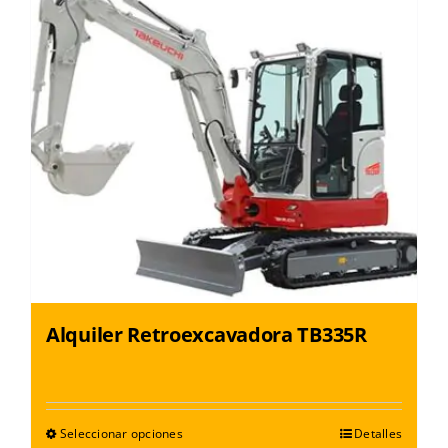
Alquiler Retroexcavadora TB335R
Seleccionar opciones
Detalles
Este