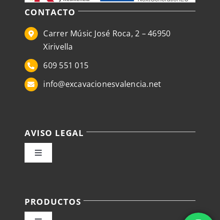
CONTACTO
Carrer Músic José Roca, 2 – 46950
Xirivella
609 551 015
info@excavacionesvalencia.net
AVISO LEGAL
Toggle
Navigation
Política de privacidad
PRODUCTOS
Condiciones de venta