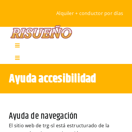
Saltar
al
Alquiler + conductor por días
contenido
Toggle
Navigation
Toggle
INICIO
Navigation
Ayuda accesibilidad
Mi cuenta
Empresa
Carrito
Alquiler Maquinaría
Ayuda de navegación
Blog
El sitio web de trg-sl está estructurado de la