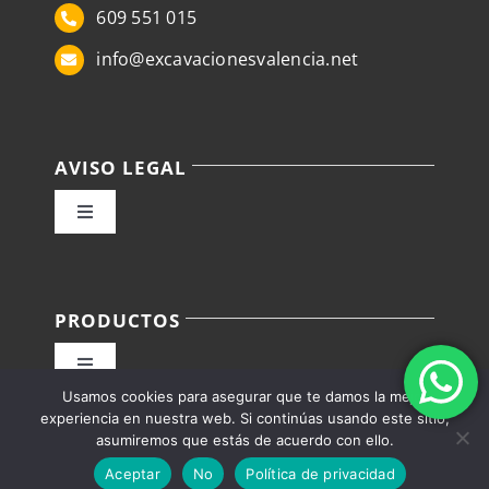
609 551 015
info@excavacionesvalencia.net
AVISO LEGAL
Toggle
Navigation
Política de privacidad
PRODUCTOS
Condiciones de venta
Toggle
Usamos cookies para asegurar que te damos la mejor
Navigation
Política de Envíos, devoluciones/reembolsos
Alquiler camiones Valencia
experiencia en nuestra web. Si continúas usando este sitio,
asumiremos que estás de acuerdo con ello.
Aceptar
No
Política de privacidad
Ley de cookies