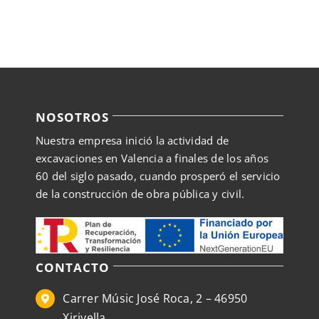
la
página
de
producto
NOSOTROS
Nuestra empresa inició la actividad de
excavaciones en Valencia a finales de los años
60 del siglo pasado, cuando prosperó el servicio
de la construcción de obra pública y civil.
CONTACTO
Carrer Músic José Roca, 2 – 46950
Xirivella