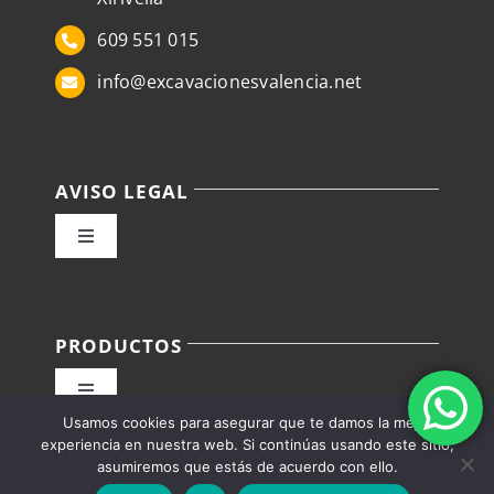
609 551 015
info@excavacionesvalencia.net
AVISO LEGAL
Toggle
Navigation
Política de privacidad
PRODUCTOS
Condiciones de venta
Toggle
Usamos cookies para asegurar que te damos la mejor
Navigation
Política de Envíos, devoluciones/reembolsos
Alquiler camiones Valencia
experiencia en nuestra web. Si continúas usando este sitio,
asumiremos que estás de acuerdo con ello.