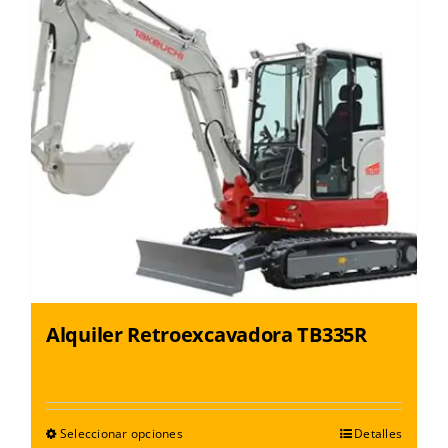
Alquiler Retroexcavadora TB335R
Seleccionar opciones
Detalles
Este