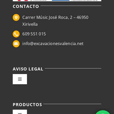
CONTACTO
Carrer Músic José Roca, 2 – 46950
Xirivella
609 551 015
info@excavacionesvalencia.net
AVISO LEGAL
Toggle
Navigation
Política de privacidad
PRODUCTOS
Condiciones de venta