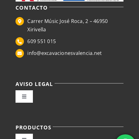
CONTACTO
Carrer Músic José Roca, 2 – 46950
Xirivella
609 551 015
info@excavacionesvalencia.net
AVISO LEGAL
Toggle
Navigation
Política de privacidad
PRODUCTOS
Condiciones de venta