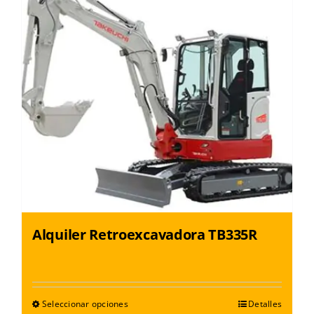
Alquiler Retroexcavadora TB335R
Seleccionar opciones
Detalles
Este