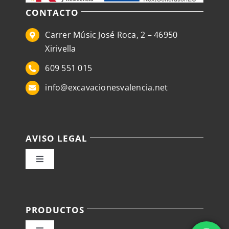
CONTACTO
Carrer Músic José Roca, 2 – 46950
Xirivella
609 551 015
info@excavacionesvalencia.net
AVISO LEGAL
Toggle
Navigation
Política de privacidad
PRODUCTOS
Condiciones de venta