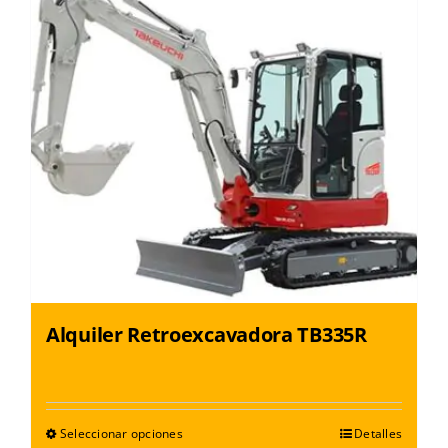
Alquiler Retroexcavadora TB335R
Seleccionar opciones
Detalles
Este