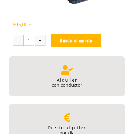
605,00
€
Añadir al carrito
Alquiler
rodillo
compactador
TL6R
Compact
Alquiler
Track
con conductor
Loader
cantidad
Precio alquiler
por día