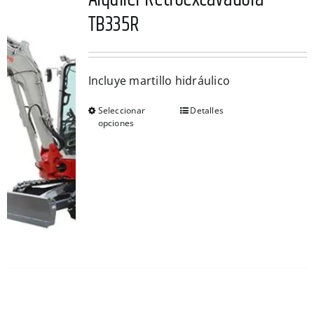
TB335R
Incluye martillo hidráulico
Seleccionar
Detalles
Este
opciones
producto
tiene
múltiples
variantes.
Las
opciones
se
pueden
elegir
en