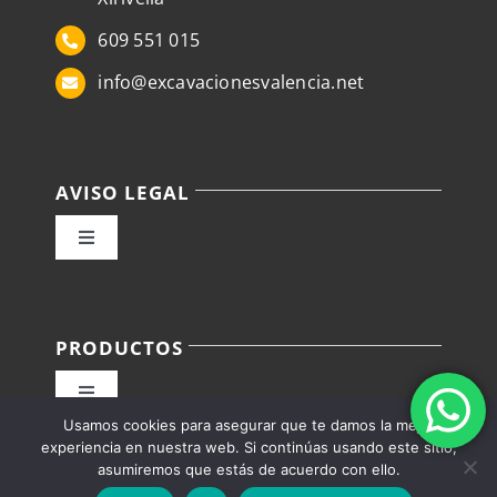
609 551 015
info@excavacionesvalencia.net
AVISO LEGAL
Toggle
Navigation
Política de privacidad
PRODUCTOS
Condiciones de venta
Toggle
Usamos cookies para asegurar que te damos la mejor
Navigation
Política de Envíos, devoluciones/reembolsos
Alquiler camiones Valencia
experiencia en nuestra web. Si continúas usando este sitio,
asumiremos que estás de acuerdo con ello.