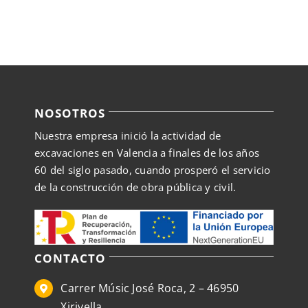
la
página
de
producto
NOSOTROS
Nuestra empresa inició la actividad de
excavaciones en Valencia a finales de los años
60 del siglo pasado, cuando prosperó el servicio
de la construcción de obra pública y civil.
CONTACTO
Carrer Músic José Roca, 2 – 46950
Xirivella