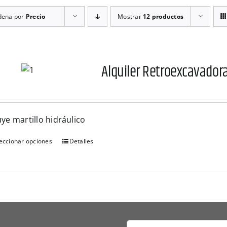
dena por
Precio
Mostrar
12 productos
Alquiler Retroexcavador
uye martillo hidráulico
eccionar opciones
Detalles
Este
producto
tiene
múltiples
variantes.
Las
opciones