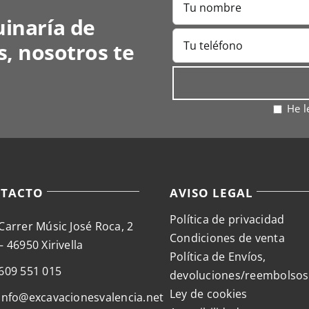
se
uinaría de
pueden
s, nosotros te
elegir
en
la
página
He l
de
producto
TACTO
AVISO LEGAL
Política de privacidad
Carrer Músic José Roca, 2
Condiciones de venta
– 46950 Xirivella
Política de Envíos,
609 551 015
devoluciones/reembolsos
Ley de cookies
info@excavacionesvalencia.net