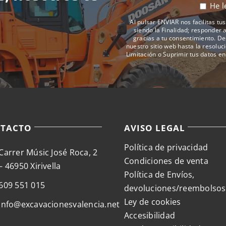
página
He l
de
Al pulsar ENVIAR nos facilitas t
producto
siendo la Finalidad; responder a
gracias a tu consentimiento. De
nuestro sitio web hasta la resoluc
Limitación o Suprimir tus datos e
TACTO
AVISO LEGAL
Política de privacidad
Carrer Músic José Roca, 2
Condiciones de venta
– 46950 Xirivella
Política de Envíos,
609 551 015
devoluciones/reembolsos
Ley de cookies
info@excavacionesvalencia.net
Accesibilidad