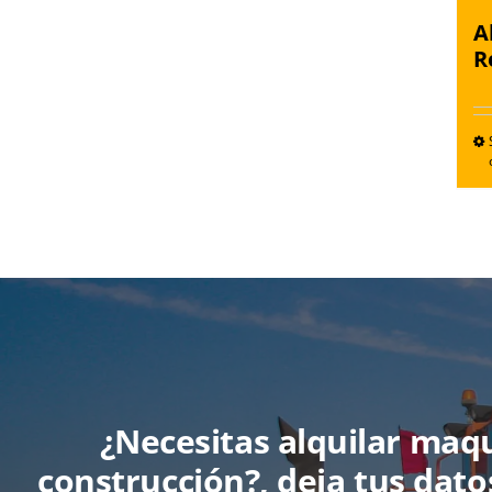
A
R
¿Necesitas alquilar maq
construcción?, deja tus dato