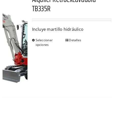
TB335R
Incluye martillo hidráulico
Seleccionar
Detalles
Este
opciones
producto
tiene
múltiples
variantes.
Las
opciones
se
pueden
elegir
en