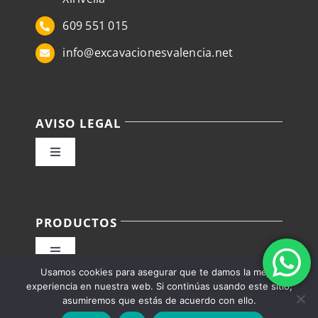
609 551 015
info@excavacionesvalencia.net
AVISO LEGAL
Toggle
Navigation
Política de privacidad
PRODUCTOS
Condiciones de venta
Toggle
Usamos cookies para asegurar que te damos la mejor
Navigation
Política de Envíos, devoluciones/reembolsos
Alquiler camiones Valencia
experiencia en nuestra web. Si continúas usando este sitio,
asumiremos que estás de acuerdo con ello.