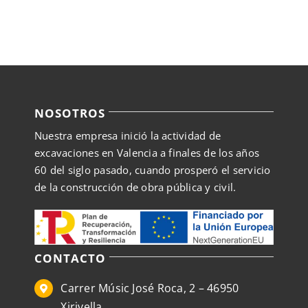
la
página
de
producto
NOSOTROS
Nuestra empresa inició la actividad de
excavaciones en Valencia a finales de los años
60 del siglo pasado, cuando prosperó el servicio
de la construcción de obra pública y civil.
CONTACTO
Carrer Músic José Roca, 2 – 46950
Xirivella